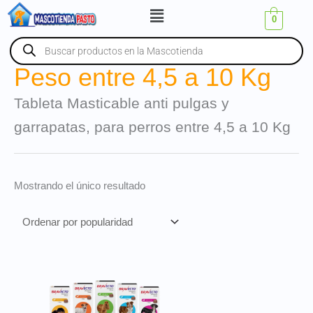
Ir
Menú
0
al
contenido
Búsqueda
de
productos
Peso entre 4,5 a 10 Kg
Tableta Masticable anti pulgas y
garrapatas, para perros entre 4,5 a 10 Kg
Mostrando el único resultado
Price
Este
range:
producto
$ 85.000
tiene
through
múltiples
$ 125.000