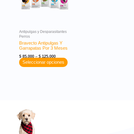
variantes.
Las
opciones
se
pueden
Antipulgas y Desparasitantes
elegir
Perros
en
Bravecto Antipulgas Y
la
Garrapatas Por 3 Meses
página
$
85.000
–
$
125.000
de
Seleccionar opciones
producto