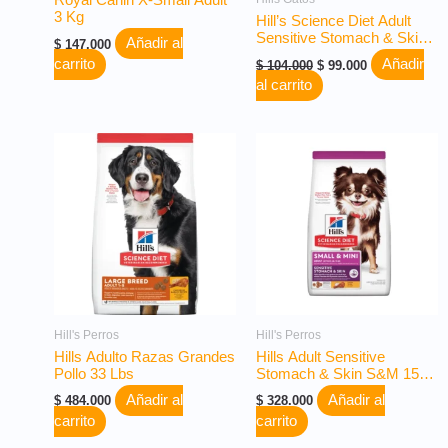
Royal Canin X-Small Adult
3 Kg
Hill’s Science Diet Adult
Sensitive Stomach & Skin
Añadir al
$
147.000
Gato 3,5 Lbs
carrito
Añadir
$
104.000
$
99.000
al carrito
Hill's Perros
Hill's Perros
Hills Adulto Razas Grandes
Hills Adult Sensitive
Pollo 33 Lbs
Stomach & Skin S&M 15
Lbs
Añadir al
Añadir al
$
484.000
$
328.000
carrito
carrito