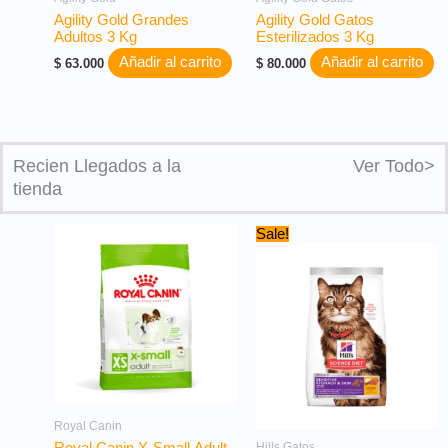
Agility Gold Grandes
Agility Gold Gatos
Adultos 3 Kg
Esterilizados 3 Kg
Añadir al carrito
Añadir al carrito
$
63.000
$
80.000
Recien Llegados a la
Ver Todo>
tienda
Original
Current
Sale!
price
price
was:
is:
$ 104.000.
$ 99.000.
Royal Canin
Hills Gatos