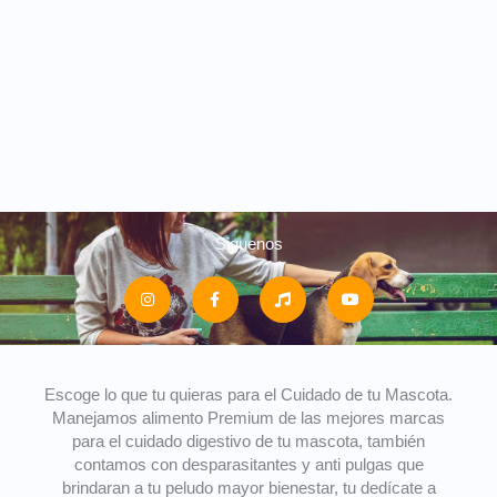
Siguenos
I
F
M
Y
n
a
u
o
s
c
s
u
t
e
i
t
a
b
c
u
g
o
b
r
o
e
a
k
m
-
Escoge lo que tu quieras para el Cuidado de tu Mascota.
f
Manejamos alimento Premium de las mejores marcas
para el cuidado digestivo de tu mascota, también
contamos con desparasitantes y anti pulgas que
brindaran a tu peludo mayor bienestar, tu dedícate a