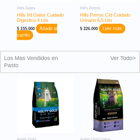
Hills Gatos
Hill's Perros
Hills I/d Gatos Cuidado
Hills Perros C/d Cuidado
Digestivo 4 Lbs
Urinario 8,5 Lbs
Añadir al
Leer más
$
155.000
$
226.000
carrito
Los Mas Vendidos en
Ver Todo>
Pasto
Agility Gold
Agility Gold Gatos