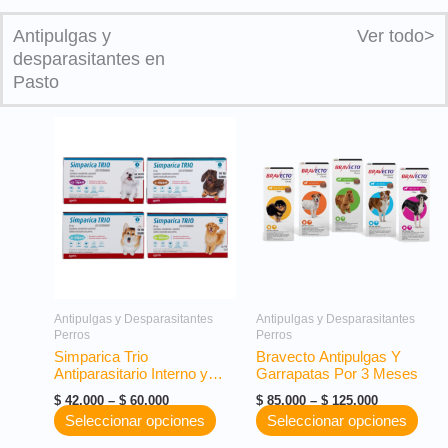
Antipulgas y
Ver todo>
desparasitantes en
Pasto
Price
Price
Este
Este
range:
range:
producto
prod
$ 42.000
$ 85.000
tiene
tiene
through
through
múltiples
múlt
$ 60.000
$ 125.000
variantes.
vari
Las
Las
opciones
opci
se
se
pueden
pue
elegir
elegi
Antipulgas y Desparasitantes
Antipulgas y Desparasitantes
Perros
Perros
en
en
Simparica Trio
Bravecto Antipulgas Y
la
la
Antiparasitario Interno y
Garrapatas Por 3 Meses
página
pági
Externo
de
de
$
42.000
–
$
60.000
$
85.000
–
$
125.000
producto
prod
Seleccionar opciones
Seleccionar opciones