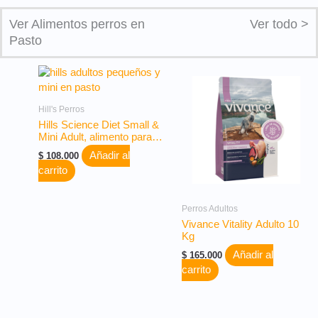
Ver Alimentos perros en
Ver todo >
Pasto
Hill's Perros
Hills Science Diet Small &
Mini Adult, alimento para
perros adultos de razas
Añadir al
$
108.000
pequeñas y miniatura x
carrito
4.5lb o 2 Kg
Perros Adultos
Vivance Vitality Adulto 10
Kg
Añadir al
$
165.000
carrito