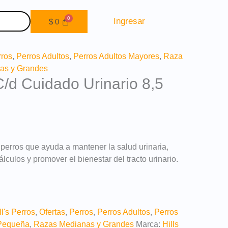
Ingresar
$
0
rros
,
Perros Adultos
,
Perros Adultos Mayores
,
Raza
as y Grandes
C/d Cuidado Urinario 8,5
perros que ayuda a mantener la salud urinaria,
álculos y promover el bienestar del tracto urinario.
ll's Perros
,
Ofertas
,
Perros
,
Perros Adultos
,
Perros
Pequeña
,
Razas Medianas y Grandes
Marca:
Hills