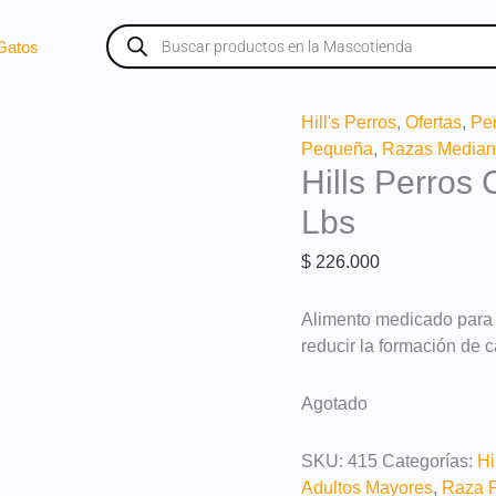
Búsqueda
de
Gatos
productos
Hill's Perros
,
Ofertas
,
Pe
Pequeña
,
Razas Median
Hills Perros 
Lbs
$
226.000
Alimento medicado para 
reducir la formación de c
Agotado
SKU:
415
Categorías:
Hi
Adultos Mayores
,
Raza 