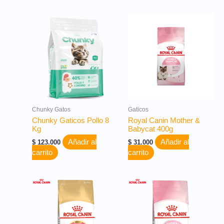
Chunky Gatos
Gaticos
Chunky Gaticos Pollo 8
Royal Canin Mother &
Kg
Babycat 400g
Añadir al
Añadir al
$
123.000
$
31.000
carrito
carrito