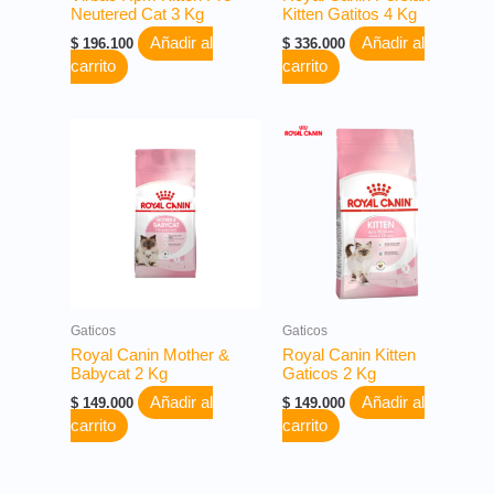
Neutered Cat 3 Kg
Kitten Gatitos 4 Kg
Añadir al
Añadir al
$
196.100
$
336.000
carrito
carrito
Gaticos
Gaticos
Royal Canin Mother &
Royal Canin Kitten
Babycat 2 Kg
Gaticos 2 Kg
Añadir al
Añadir al
$
149.000
$
149.000
carrito
carrito