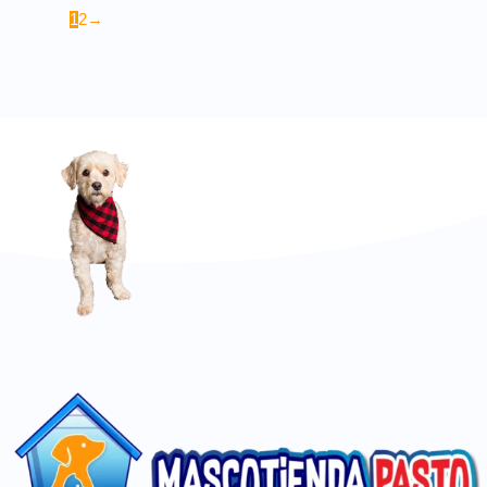
1
2
→