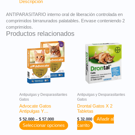
Descripción
ANTIPARASITARIO interno oral de liberación controlada en
comprimidos birranurados palatables. Envase conteniendo 2
comprimidos.
Productos relacionados
Price
Este
range:
producto
$ 52.000
tiene
through
múltiples
$ 57.000
variantes.
Las
opciones
se
pueden
Antipulgas y Desparasitantes
Antipulgas y Desparasitantes
elegir
Gatos
Gatos
en
Advocate Gatos
Drontal Gatos X 2
la
Antipulgas Y
Tabletas
página
Desparasitante Bayer
Añadir al
$
52.000
–
$
57.000
$
32.000
de
Seleccionar opciones
carrito
producto