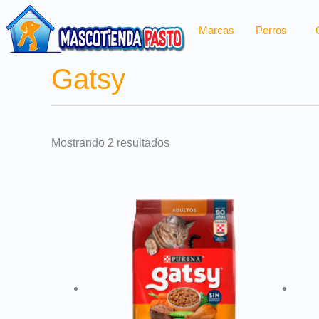
Ir
al
Marcas
Perros
contenido
Gatsy
Sorted
by
popularity
Mostrando 2 resultados