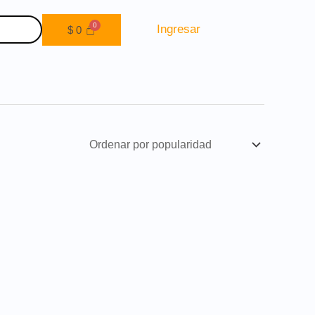
Ingresar
$
0