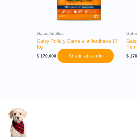
Gatos Adultos
Gatos
Gatsy Pollo y Carne a la Jardinera 17
Gats
Kg
Prim
Añadir al carrito
$
170.000
$
170