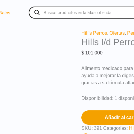
Búsqueda
de
Gatos
productos
Hills
Hill's Perros
,
Ofertas
,
Pe
Hills I/d Per
I/d
Perros
$
101.000
Cuidado
Digestivo
Alimento medicado para p
3,5
ayuda a mejorar la digest
Lb
gracias a su fórmula alta
cantidad
Disponibilidad:
1 dispon
Añadir al car
SKU:
391
Categorías:
Hi