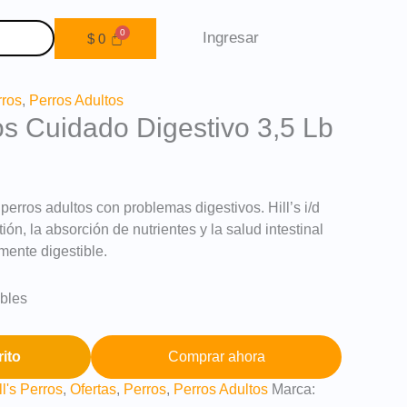
Ingresar
$
0
rros
,
Perros Adultos
ros Cuidado Digestivo 3,5 Lb
erros adultos con problemas digestivos. Hill’s i/d
ión, la absorción de nutrientes y la salud intestinal
mente digestible.
ibles
rito
Comprar ahora
ll's Perros
,
Ofertas
,
Perros
,
Perros Adultos
Marca: