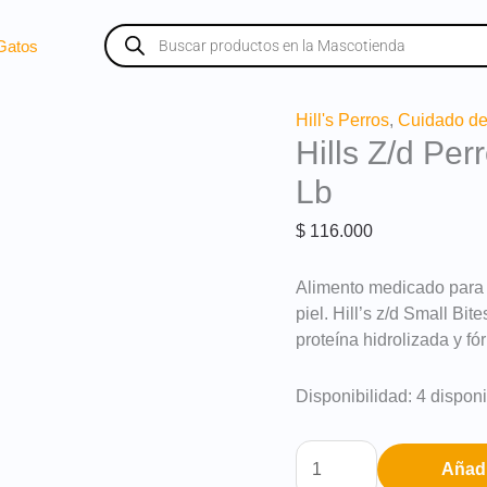
Búsqueda
de
Gatos
productos
Hills
Hill's Perros
,
Cuidado de 
Hills Z/d Per
Z/d
Perros
Lb
Sb
Cuidado
$
116.000
Alergias
3,3
Alimento medicado para 
Lb
piel. Hill’s z/d Small Bi
cantidad
proteína hidrolizada y fór
Disponibilidad:
4 dispon
Añadi