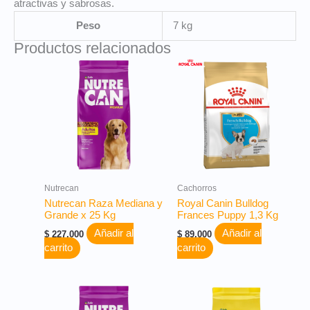
atractivas y sabrosas.
Peso
7 kg
Productos relacionados
Nutrecan
Cachorros
Nutrecan Raza Mediana y
Royal Canin Bulldog
Grande x 25 Kg
Frances Puppy 1,3 Kg
Añadir al
Añadir al
$
227.000
$
89.000
carrito
carrito