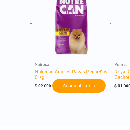
Nutrecan
Perros
Nutrecan Adultos Razas Pequeñas
Royal C
8 Kg
Cachor
Añadir al carrito
$
92.000
$
91.00