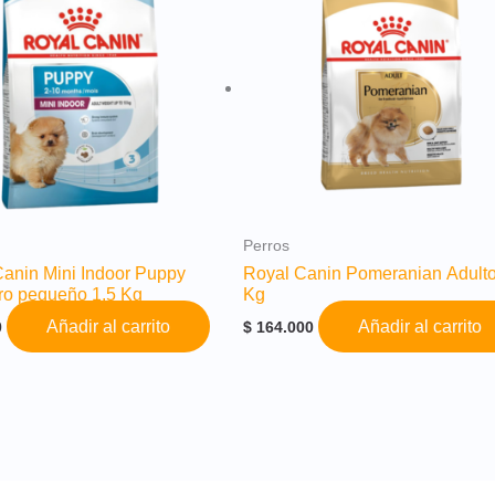
Perros
anin Mini Indoor Puppy
Royal Canin Pomeranian Adulto
ro pequeño 1,5 Kg
Kg
Añadir al carrito
Añadir al carrito
0
$
164.000