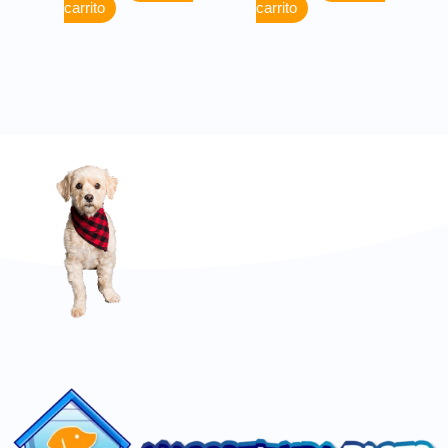
carrito
carrito