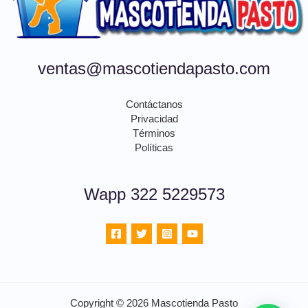
ventas@mascotiendapasto.com
Contáctanos
Privacidad
Términos
Políticas
Wapp 322 5229573
Copyright © 2026 Mascotienda Pasto