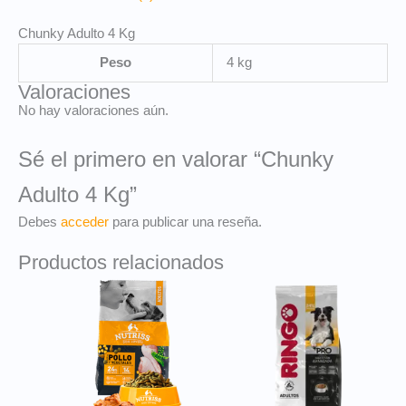
Chunky Adulto 4 Kg
Peso
4 kg
Valoraciones
No hay valoraciones aún.
Sé el primero en valorar “Chunky
Adulto 4 Kg”
Debes
acceder
para publicar una reseña.
Productos relacionados