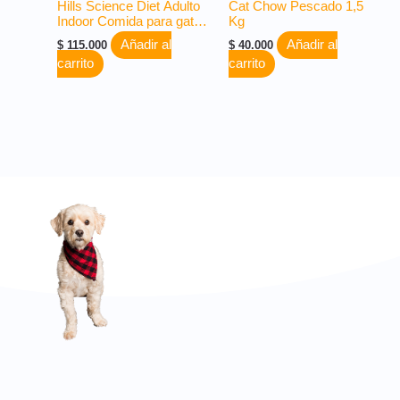
Hills Science Diet Adulto
Cat Chow Pescado 1,5
Indoor Comida para gato
Kg
x 3lb o 1,58Kg
Añadir al
Añadir al
$
115.000
$
40.000
carrito
carrito