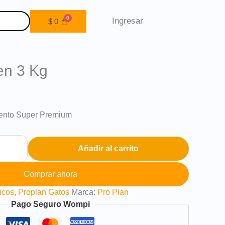
Ingresar
$
0
ten 3 Kg
mento Super Premium
Añadir al carrito
Comprar ahora
icos
,
Proplan Gatos
Marca:
Pro Plan
Pago Seguro Wompi