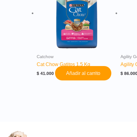
Catchow
Agility 
Cat Chow Gatitos 1,5 Kg
Agility
Añadir al carrito
$
41.000
$
86.00