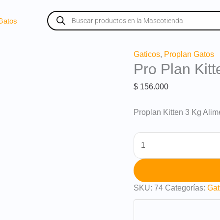
Búsqueda
de
Gatos
productos
Pro
Gaticos
,
Proplan Gatos
Pro Plan Kit
Plan
Kitten
$
156.000
3
Kg
Proplan Kitten 3 Kg Ali
cantidad
SKU:
74
Categorías:
Gat