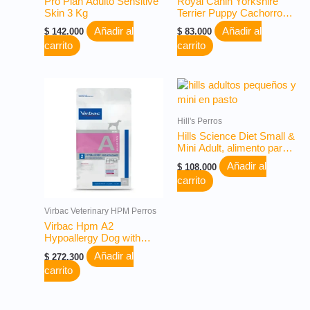
Pro Plan Adulto Sensitive
Royal Canin Yorkshire
Skin 3 Kg
Terrier Puppy Cachorro
1,13 Kg
Añadir al
Añadir al
$
142.000
$
83.000
carrito
carrito
Hill's Perros
Hills Science Diet Small &
Mini Adult, alimento para
perros adultos de razas
Añadir al
$
108.000
pequeñas y miniatura x
carrito
4.5lb o 2 Kg
Virbac Veterinary HPM Perros
Virbac Hpm A2
Hypoallergy Dog with
Hydrolysed Fish Protein
Añadir al
$
272.300
3kg
carrito