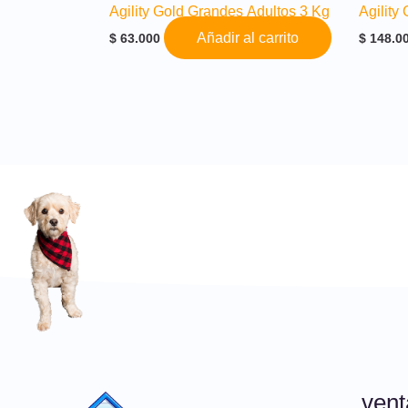
Agility Gold Grandes Adultos 3 Kg
Agility
Añadir al carrito
$
63.000
$
148.0
ven