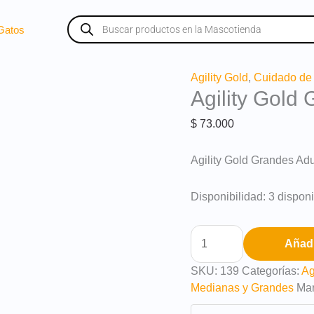
Búsqueda
de
Gatos
productos
Agility
Agility Gold
,
Cuidado de 
Agility Gold 
Gold
Grandes
$
73.000
Adultos
Piel
Agility Gold Grandes Ad
3
Kg
cantidad
Disponibilidad:
3 dispon
Añadi
SKU:
139
Categorías:
Ag
Medianas y Grandes
Ma