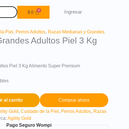
Ingresar
$
0
la Piel
,
Perros Adultos
,
Razas Medianas y Grandes
Grandes Adultos Piel 3 Kg
ultos Piel 3 Kg Alimento Super Premium
ibles
r al carrito
Comprar ahora
ility Gold
,
Cuidado de la Piel
,
Perros Adultos
,
Razas
rca:
Agility Gold
Pago Seguro Wompi