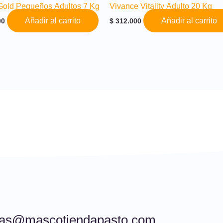
 Gold Pequeños Adultos 7 Kg
Vivance Vitality Adulto 20 Kg
Añadir al carrito
Añadir al carrito
00
$
312.000
tas@mascotiendapasto.com