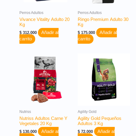
Perros Adultos
Perros Adultos
Vivance Vitality Adulto 20
Ringo Premium Adulto 30
Kg
Kg
Añadir al
Añadir al
$
312.000
$
175.000
carrito
carrito
Nutriss
Agility Gold
Nutriss Adultos Carne Y
Agility Gold Pequeños
Vegetales 20 Kg
Adultos 3 Kg
Añadir al
Añadir al
$
130.000
$
72.000